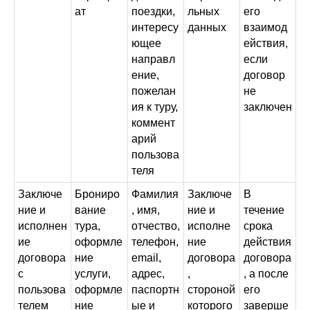
ат
поездки,
льных
его
интересу
данных
взаимод
ющее
ействия,
направл
если
ение,
договор
пожелан
не
ия к туру,
заключен
коммент
арий
пользова
теля
Заключе
Брониро
Фамилия
Заключе
В
ние и
вание
, имя,
ние и
течение
исполнен
тура,
отчество,
исполне
срока
ие
оформле
телефон,
ние
действия
договора
ние
email,
договора
договора
с
услуги,
адрес,
,
, а после
пользова
оформле
паспортн
стороной
его
телем
ние
ые и
которого
заверше