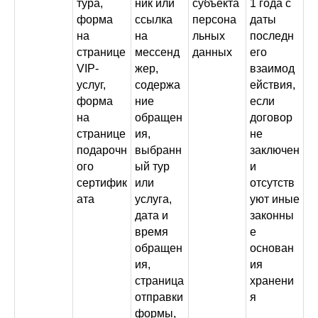
тура,
ник или
субъекта
1 года с
форма
ссылка
персона
даты
на
на
льных
последн
странице
мессенд
данных
его
VIP-
жер,
взаимод
услуг,
содержа
ействия,
форма
ние
если
на
обращен
договор
странице
ия,
не
подарочн
выбранн
заключен
ого
ый тур
и
сертифик
или
отсутств
ата
услуга,
уют иные
дата и
законны
время
е
обращен
основан
ия,
ия
страница
хранени
отправки
я
формы,