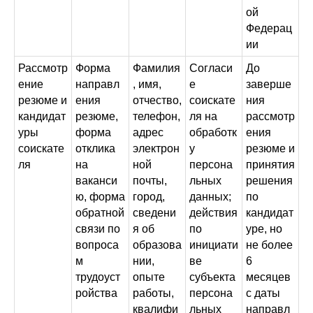
ой
Федерац
ии
Рассмотр
Форма
Фамилия
Согласи
До
ение
направл
, имя,
е
заверше
резюме и
ения
отчество,
соискате
ния
кандидат
резюме,
телефон,
ля на
рассмотр
уры
форма
адрес
обработк
ения
соискате
отклика
электрон
у
резюме и
ля
на
ной
персона
принятия
ваканси
почты,
льных
решения
ю, форма
город,
данных;
по
обратной
сведени
действия
кандидат
связи по
я об
по
уре, но
вопроса
образова
инициати
не более
м
нии,
ве
6
трудоуст
опыте
субъекта
месяцев
ройства
работы,
персона
с даты
квалифи
льных
направл