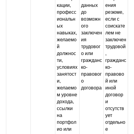
кации,
данных
ения
професс
до
резюме,
иональн
возможн
если с
ых
ого
соискате
навыках,
заключен
лем не
желаемо
ия
заключен
й
трудовог
трудовой
должнос
о или
,
ти,
гражданс
гражданс
условиях
ко-
ко-
занятост
правовог
правово
и,
о
й или
желаемо
договора
иной
м уровне
договор
дохода,
и
ссылки
отсутств
на
ует
портфол
отдельно
ио или
е