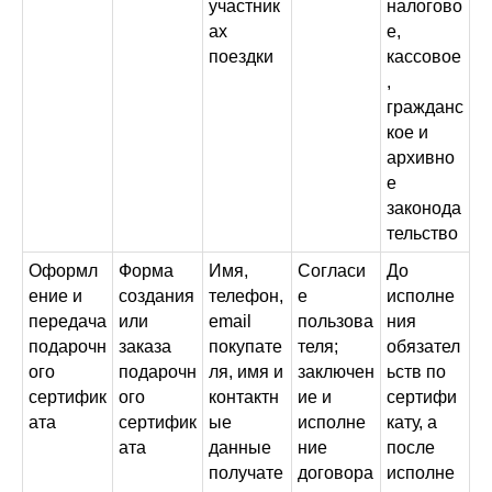
участник
налогово
ах
е,
поездки
кассовое
,
гражданс
кое и
архивно
е
законода
тельство
Оформл
Форма
Имя,
Согласи
До
ение и
создания
телефон,
е
исполне
передача
или
email
пользова
ния
подарочн
заказа
покупате
теля;
обязател
ого
подарочн
ля, имя и
заключен
ьств по
сертифик
ого
контактн
ие и
сертифи
ата
сертифик
ые
исполне
кату, а
ата
данные
ние
после
получате
договора
исполне