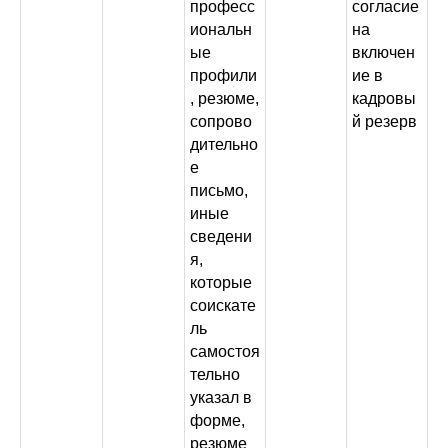
професс
согласие
иональн
на
ые
включен
профили
ие в
, резюме,
кадровы
сопрово
й резерв
дительно
е
письмо,
иные
сведени
я,
которые
соискате
ль
самостоя
тельно
указал в
форме,
резюме