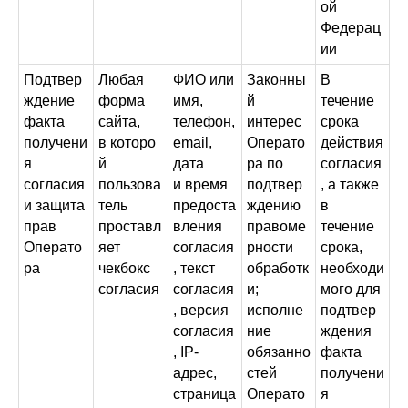
ой
Федерац
ии
Подтвер
Любая
ФИО или
Законны
В
ждение
форма
имя,
й
течение
факта
сайта,
телефон,
интерес
срока
получени
в которо
email,
Операто
действия
я
й
дата
ра по
согласия
согласия
пользова
и время
подтвер
, а также
и защита
тель
предоста
ждению
в
прав
проставл
вления
правоме
течение
Операто
яет
согласия
рности
срока,
ра
чекбокс
, текст
обработк
необходи
согласия
согласия
и;
мого для
, версия
исполне
подтвер
согласия
ние
ждения
, IP-
обязанно
факта
адрес,
стей
получени
страница
Операто
я