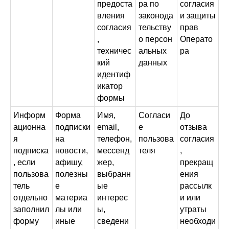
предоста
ра по
согласия
вления
законода
и защиты
согласия
тельству
прав
,
о персон
Операто
техничес
альных
ра
кий
данных
идентиф
икатор
формы
Информ
Форма
Имя,
Согласи
До
ационна
подписки
email,
е
отзыва
я
на
телефон,
пользова
согласия
подписка
новости,
мессенд
теля
,
, если
афишу,
жер,
прекращ
пользова
полезны
выбранн
ения
тель
е
ые
рассылк
отдельно
материа
интерес
и или
заполнил
лы или
ы,
утраты
форму
иные
сведени
необходи