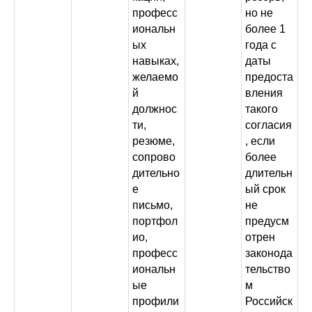
професс
но не
иональн
более 1
ых
года с
навыках,
даты
желаемо
предоста
й
вления
должнос
такого
ти,
согласия
резюме,
, если
сопрово
более
дительно
длительн
е
ый срок
письмо,
не
портфол
предусм
ио,
отрен
професс
законода
иональн
тельство
ые
м
профили
Российск