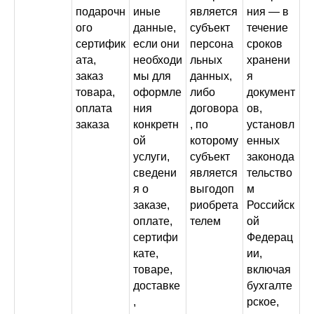
подарочн
иные
является
ния — в
ого
данные,
субъект
течение
сертифик
если они
персона
сроков
ата,
необходи
льных
хранени
заказ
мы для
данных,
я
товара,
оформле
либо
документ
оплата
ния
договора
ов,
заказа
конкретн
, по
установл
ой
которому
енных
услуги,
субъект
законода
сведени
является
тельство
я о
выгодоп
м
заказе,
риобрета
Российск
оплате,
телем
ой
сертифи
Федерац
кате,
ии,
товаре,
включая
доставке
бухгалте
,
рское,