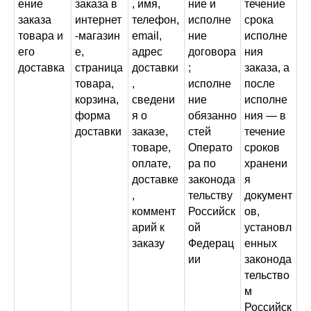
ение
заказа в
, имя,
ние и
течение
заказа
интернет
телефон,
исполне
срока
товара и
-магазин
email,
ние
исполне
его
е,
адрес
договора
ния
доставка
страница
доставки
;
заказа, а
товара,
,
исполне
после
корзина,
сведени
ние
исполне
форма
я о
обязанно
ния — в
доставки
заказе,
стей
течение
товаре,
Операто
сроков
оплате,
ра по
хранени
доставке
законода
я
,
тельству
документ
коммент
Российск
ов,
арий к
ой
установл
заказу
Федерац
енных
ии
законода
тельство
м
Российск