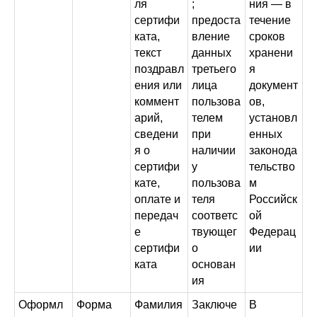
ля
;
ния — в
сертифи
предоста
течение
ката,
вление
сроков
текст
данных
хранени
поздравл
третьего
я
ения или
лица
документ
коммент
пользова
ов,
арий,
телем
установл
сведени
при
енных
я о
наличии
законода
сертифи
у
тельство
кате,
пользова
м
оплате и
теля
Российск
передач
соответс
ой
е
твующег
Федерац
сертифи
о
ии
ката
основан
ия
Оформл
Форма
Фамилия
Заключе
В