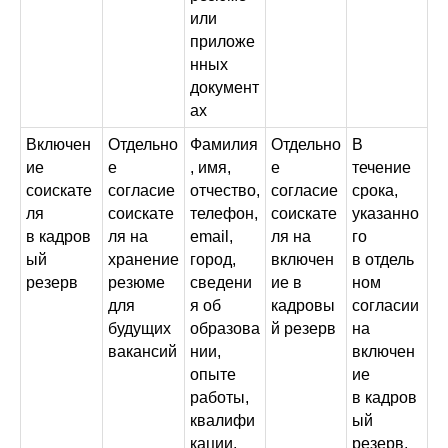
или
приложе
нных
документ
ах
Включен
Отдельно
Фамилия
Отдельно
В
ие
е
, имя,
е
течение
соискате
согласие
отчество,
согласие
срока,
ля
соискате
телефон,
соискате
указанно
в кадров
ля на
email,
ля на
го
ый
хранение
город,
включен
в отдель
резерв
резюме
сведени
ие в
ном
для
я об
кадровы
согласии
будущих
образова
й резерв
на
вакансий
нии,
включен
опыте
ие
работы,
в кадров
квалифи
ый
кации,
резерв,