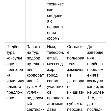
техничес
кие
сведени
я о
направл
ении
формы
Подбор
Заявка
Имя,
Согласи
До
тура,
на тур,
телефон,
е
заверше
консульт
подбор
email,
пользова
ния
ация и
путешест
мессенд
теля;
подбора
подготов
вия,
жер,
заключен
предлож
ка
корпорат
город,
ие
ения и
индивиду
ивный
состав
договора
коммуни
ального
тур, VIP-
участник
по
кации, но
предлож
услуги,
ов,
инициати
не более
ения
подарочн
предпол
ве
1 года с
ый
агаемые
субъекта
даты
сертифик
даты
персона
последн