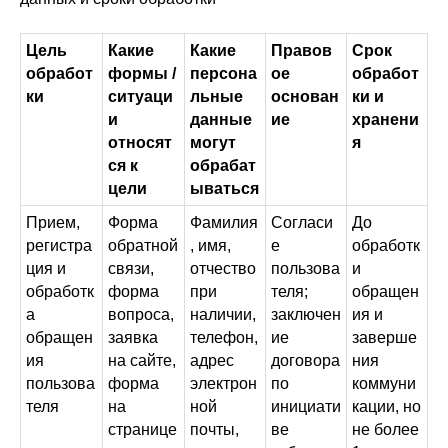
Цель
Какие
Какие
Правов
Срок
обработ
формы /
персона
ое
обработ
ки
ситуаци
льные
основан
ки и
и
данные
ие
хранени
относят
могут
я
ся к
обрабат
цели
ываться
Прием,
Форма
Фамилия
Согласи
До
регистра
обратной
, имя,
е
обработк
ция и
связи,
отчество
пользова
и
обработк
форма
при
теля;
обращен
а
вопроса,
наличии,
заключен
ия и
обращен
заявка
телефон,
ие
заверше
ия
на сайте,
адрес
договора
ния
пользова
форма
электрон
по
коммуни
теля
на
ной
инициати
кации, но
странице
почты,
ве
не более