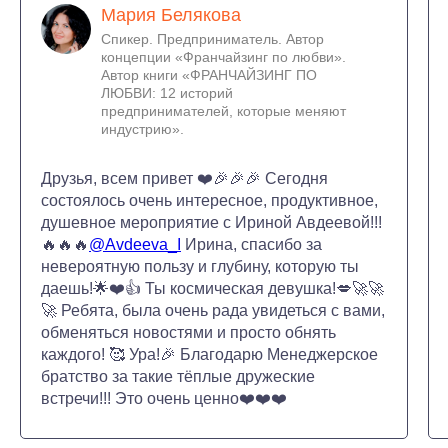
Мария Белякова
Спикер. Предприниматель. Автор
концепции «Франчайзинг по любви».
Автор книги «ФРАНЧАЙЗИНГ ПО
ЛЮБВИ: 12 историй
предпринимателей, которые меняют
индустрию».
Друзья, всем привет ❤️🎉🎉🎉 Сегодня
состоялось очень интересное, продуктивное,
душевное мероприятие с Ириной Авдеевой!!!
🔥🔥🔥
@Avdeeva_I
Ирина, спасибо за
невероятную пользу и глубину, которую ты
даешь!🌟❤️👍 Ты космическая девушка!💋🚀🚀
🚀 Ребята, была очень рада увидеться с вами,
обменяться новостями и просто обнять
каждого! 🥰 Ура!🎉 Благодарю Менеджерское
братство за такие тёплые дружеские
встречи!!! Это очень ценно❤️❤️❤️