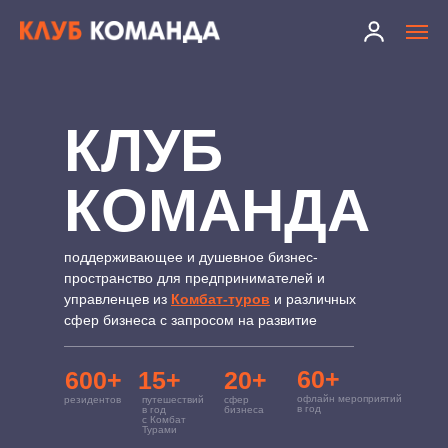
КЛУБ
КОМАНДА
поддерживающее и душевное бизнес-
пространство для предпринимателей и
управленцев из
Комбат-туров
и различных
сфер бизнеса с запросом на развитие
60+
600+
15+
20+
офлайн мероприятий
резидентов
путешествий
сфер
в год
в год
бизнеса
с Комбат
Турами